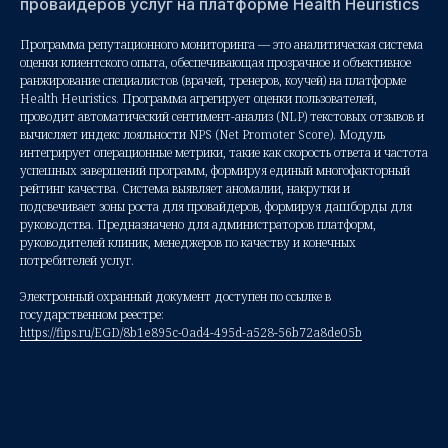
провайдеров услуг на платформе Health Heuristics
Программа репутационного мониторинга — это аналитическая система
оценки клиентского опыта, обеспечивающая прозрачное и объективное
ранжирование специалистов (врачей, тренеров, коучей) на платформе
Health Heuristics. Программа агрегирует оценки пользователей,
проводит автоматический сентимент-анализ (NLP) текстовых отзывов и
вычисляет индекс лояльности NPS (Net Promoter Score). Модуль
интегрирует операционные метрики, такие как скорость ответа и частота
успешных завершений программ, формируя единый многофакторный
рейтинг качества. Система выявляет аномалии, накрутки и
подсвечивает зоны роста для провайдеров, формируя дашборды для
руководства. Предназначено для администраторов платформ,
руководителей клиник, менеджеров по качеству и конечных
потребителей услуг.
Электронный охранный документ доступен по ссылке в
государственном реестре:
https://fips.ru/EGD/8b1e895c-0ad4-495d-a528-56b72a8de05b